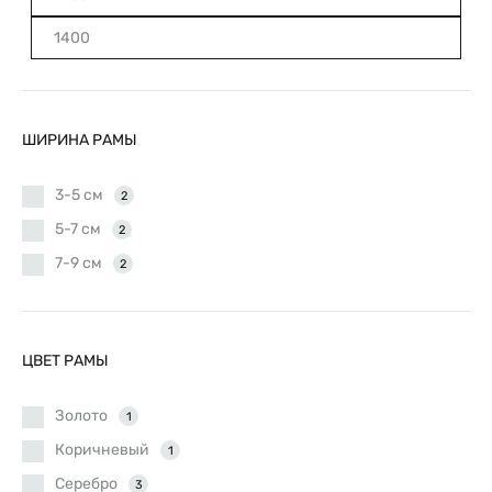
Минимальная
Максимальная
цена
цена
ШИРИНА РАМЫ
3-5 см
2
5-7 см
2
7-9 см
2
ЦВЕТ РАМЫ
Золото
1
Коричневый
1
Серебро
3