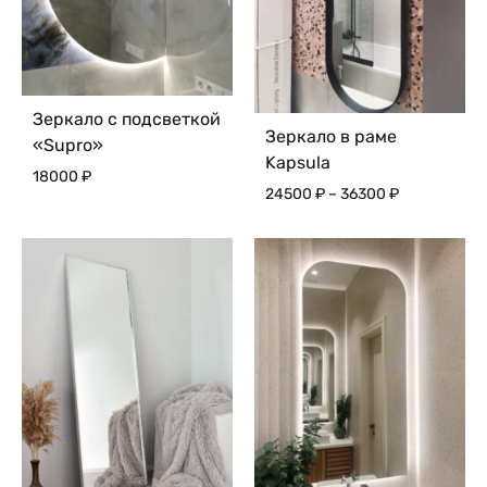
Зеркало с подсветкой
Зеркало в раме
«Supro»
Kapsula
18000
₽
Диапазон
24500
₽
–
36300
₽
цен:
24500 ₽
–
36300 ₽