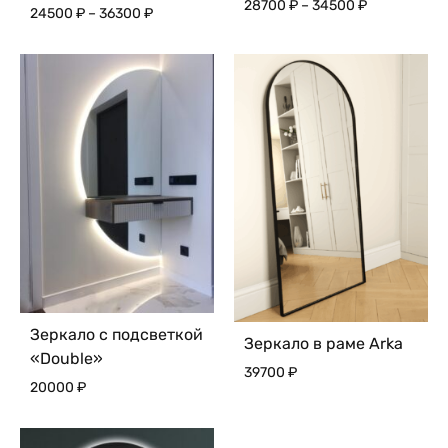
Диапазон
28700
₽
–
34500
₽
Диапазон
24500
₽
–
36300
₽
цен:
цен:
28700 ₽
24500 ₽
–
–
34500 ₽
36300 ₽
Зеркало с подсветкой
Зеркало в раме Arka
«Double»
39700
₽
20000
₽