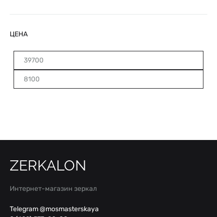
ЦЕНА
Минимальная
Максимальная
цена
цена
ZERKALON
Интернет-магазин зеркал
Telegram @mosmasterskaya