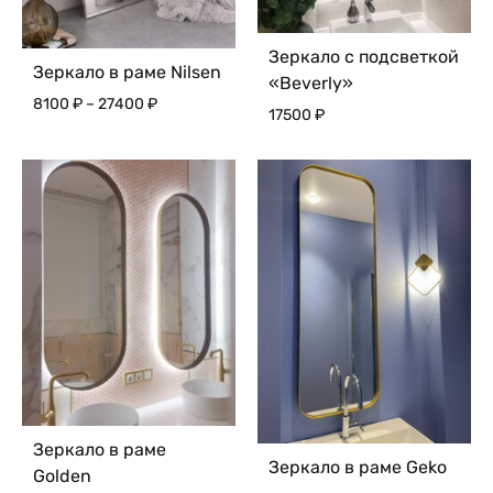
Зеркало с подсветкой
Зеркало в раме Nilsen
«Beverly»
Диапазон
8100
₽
–
27400
₽
17500
₽
цен:
8100 ₽
–
27400 ₽
Зеркало в раме
Зеркало в раме Geko
Golden