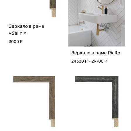
Зеркало в раме
«Salini»
3000
₽
Зеркало в раме Rialto
Диапазон
24300
₽
–
29700
₽
цен:
24300 ₽
–
29700 ₽