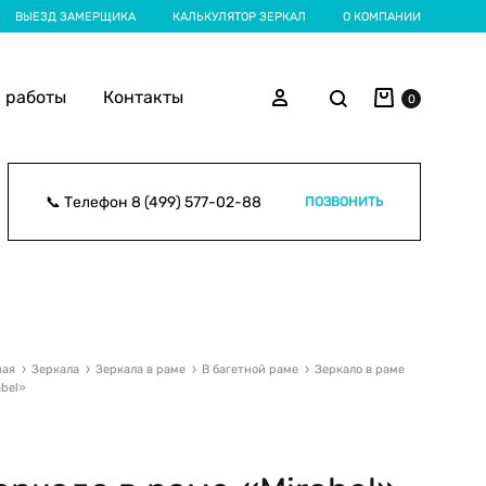
ВЫЕЗД ЗАМЕРЩИКА
КАЛЬКУЛЯТОР ЗЕРКАЛ
О КОМПАНИИ
Корзина
Поиск
Войти
 работы
Контакты
0
📞 Телефон
8 (499) 577-02-88
ПОЗВОНИТЬ
ная
Зеркала
Зеркала в раме
В багетной раме
Зеркало в раме
abel»