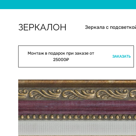
ЗЕРКАЛОН
Зеркала с подсветко
Зеркала
Изготовление
с
и
подсветкой
монтаж
Монтаж в подарок при заказе от
ЗАКАЗАТЬ
25000₽
зеркал
с
подсветкой