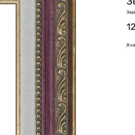
З
Зер
1
В н