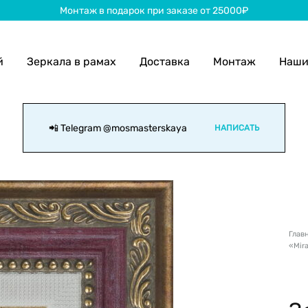
Монтаж в подарок при заказе от 25000₽
й
Зеркала в рамах
Доставка
Монтаж
Наши
📲 Telegram
@mosmasterskaya
НАПИСАТЬ
Глав
«Mir