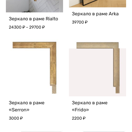
Зеркало в раме Arka
Зеркало в раме Rialto
39700
₽
Диапазон
24300
₽
–
29700
₽
цен:
24300 ₽
–
29700 ₽
Зеркало в раме
Зеркало в раме
«Serron»
«Frido»
3000
₽
2200
₽