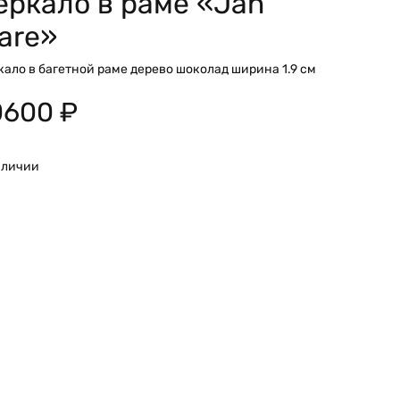
еркало в раме «Jan
are»
кало в багетной раме дерево шоколад ширина 1.9 см
0600
₽
аличии