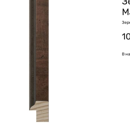
З
M
Зер
1
В н