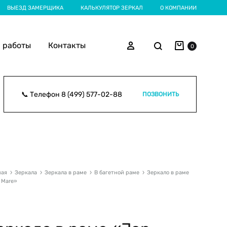
ВЫЕЗД ЗАМЕРЩИКА
КАЛЬКУЛЯТОР ЗЕРКАЛ
О КОМПАНИИ
Корзина
Поиск
Войти
 работы
Контакты
0
📞 Телефон
8 (499) 577-02-88
ПОЗВОНИТЬ
ная
Зеркала
Зеркала в раме
В багетной раме
Зеркало в раме
 Mare»