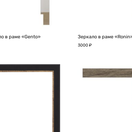
о в раме «Gento»
Зеркало в раме «Ronin
3000
₽
ДОБАВИТЬ
В
ИЗБРАННОЕ