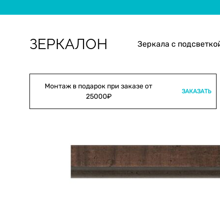
ЗЕРКАЛОН
Зеркала с подсветко
Зеркала
Изготовление
с
и
подсветкой
монтаж
Монтаж в подарок при заказе от
ЗАКАЗАТЬ
25000₽
зеркал
с
подсветкой