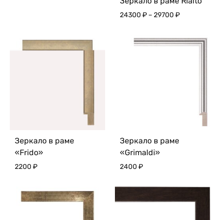
Зеркало в раме Rialto
Диапазон
24300
₽
–
29700
₽
цен:
24300 ₽
–
29700 ₽
Зеркало в раме
Зеркало в раме
«Frido»
«Grimaldi»
2200
₽
2400
₽